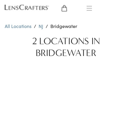
EYE GLASSES
All Locations
/
NJ
/
Bridgewater
SUNGLASSES
2 LOCATIONS IN
BRIDGEWATER
CONTACT LENSES
BRANDS
LENSES
EYE EXAM
My Account