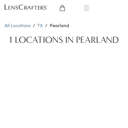
EYE GLASSES
All Locations
/
TX
/
Pearland
SUNGLASSES
1 LOCATIONS IN PEARLAND
CONTACT LENSES
BRANDS
LENSES
EYE EXAM
My Account