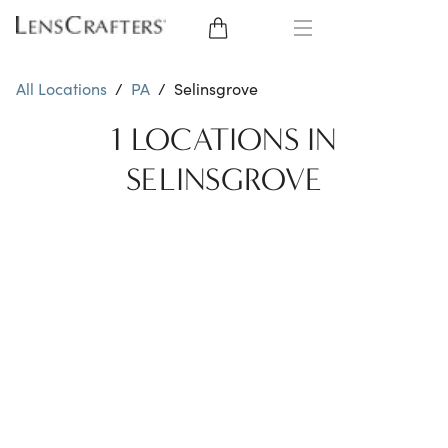
EYE GLASSES
All Locations
/
PA
/
Selinsgrove
SUNGLASSES
1 LOCATIONS IN
SELINSGROVE
CONTACT LENSES
BRANDS
LENSES
EYE EXAM
My Account