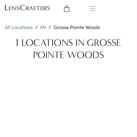
EYE GLASSES
All Locations
/
MI
/
Grosse Pointe Woods
SUNGLASSES
1 LOCATIONS IN GROSSE
POINTE WOODS
CONTACT LENSES
BRANDS
LENSES
EYE EXAM
My Account