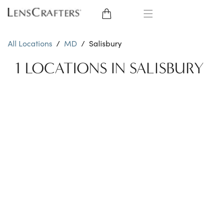
EYE GLASSES
All Locations
/
MD
/
Salisbury
SUNGLASSES
1 LOCATIONS IN SALISBURY
CONTACT LENSES
BRANDS
LENSES
EYE EXAM
My Account