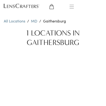
EYE GLASSES
All Locations
/
MD
/
Gaithersburg
SUNGLASSES
1 LOCATIONS IN
GAITHERSBURG
CONTACT LENSES
BRANDS
LENSES
EYE EXAM
My Account