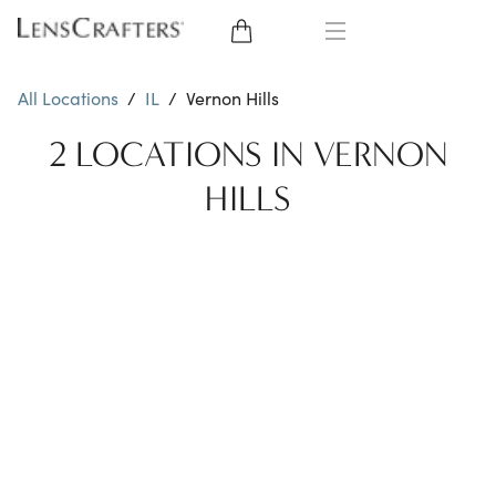
EYE GLASSES
All Locations
/
IL
/
Vernon Hills
SUNGLASSES
2 LOCATIONS IN VERNON
HILLS
CONTACT LENSES
BRANDS
LENSES
EYE EXAM
My Account