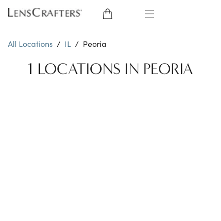
EYE GLASSES
All Locations
/
IL
/
Peoria
SUNGLASSES
1 LOCATIONS IN PEORIA
CONTACT LENSES
BRANDS
LENSES
EYE EXAM
My Account