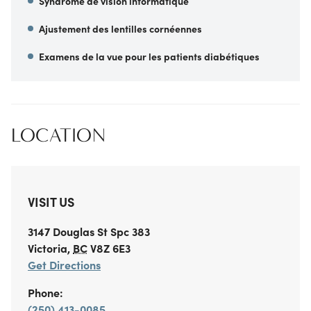
Syndrome de vision informatique
Ajustement des lentilles cornéennes
Examens de la vue pour les patients diabétiques
LOCATION
VISIT US
3147 Douglas St
Spc 383
Victoria
,
BC
V8Z 6E3
Get Directions
Phone:
(250) 413-0085