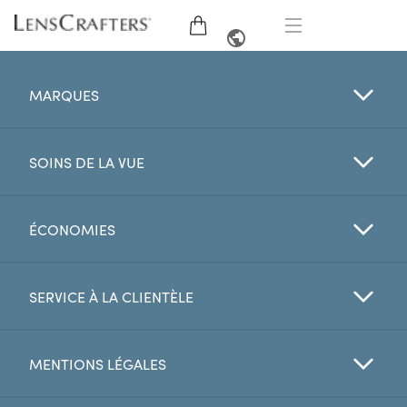
LUNETTES
ANGLAIS
MARQUES
LUNETTES DE SOLEIL
SOINS DE LA VUE
MARQUES
VERRES
ÉCONOMIES
EXAMEN DE LA VUE
SERVICE À LA CLIENTÈLE
OFFRES
MENTIONS LÉGALES
My Account