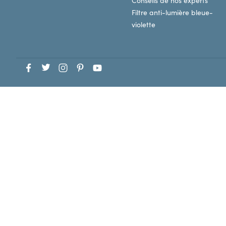
Conseils de nos experts
Filtre anti-lumière bleue-
violette