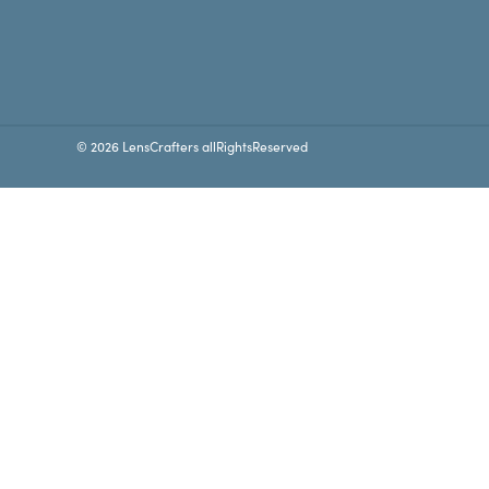
© 2026 LensCrafters allRightsReserved