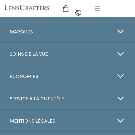
LUNETTES
ANGLAIS
MARQUES
LUNETTES DE SOLEIL
SOINS DE LA VUE
MARQUES
VERRES
ÉCONOMIES
EXAMEN DE LA VUE
SERVICE À LA CLIENTÈLE
OFFRES
MENTIONS LÉGALES
My Account