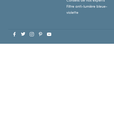
Conseils de nos experts
Filtre anti-lumière bleue-
violette