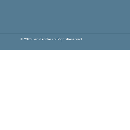
© 2026 LensCrafters allRightsReserved