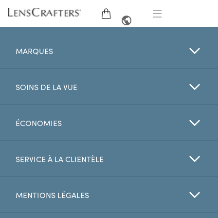
LUNETTES
ANGLAIS
MARQUES
LUNETTES DE SOLEIL
SOINS DE LA VUE
MARQUES
VERRES
ÉCONOMIES
EXAMEN DE LA VUE
SERVICE À LA CLIENTÈLE
OFFRES
MENTIONS LÉGALES
My Account