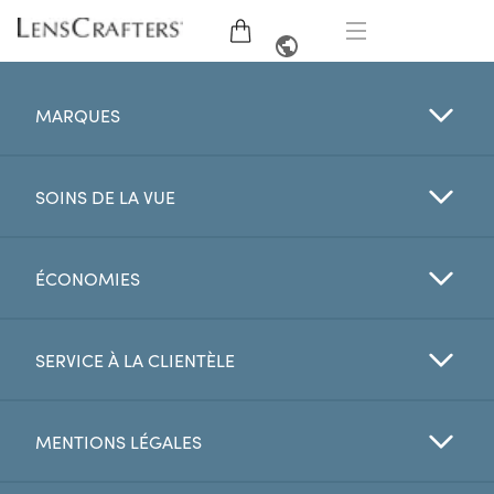
LUNETTES
ANGLAIS
MARQUES
LUNETTES DE SOLEIL
SOINS DE LA VUE
MARQUES
VERRES
ÉCONOMIES
EXAMEN DE LA VUE
SERVICE À LA CLIENTÈLE
OFFRES
MENTIONS LÉGALES
My Account