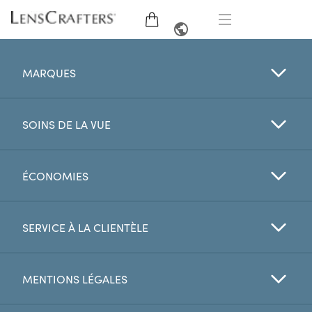
LUNETTES
ANGLAIS
MARQUES
LUNETTES DE SOLEIL
SOINS DE LA VUE
MARQUES
VERRES
ÉCONOMIES
EXAMEN DE LA VUE
SERVICE À LA CLIENTÈLE
OFFRES
MENTIONS LÉGALES
My Account