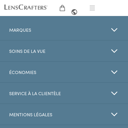
LUNETTES
ANGLAIS
MARQUES
LUNETTES DE SOLEIL
SOINS DE LA VUE
MARQUES
VERRES
ÉCONOMIES
EXAMEN DE LA VUE
SERVICE À LA CLIENTÈLE
OFFRES
MENTIONS LÉGALES
My Account