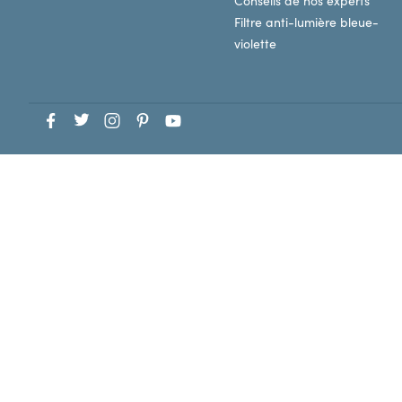
Conseils de nos experts
Filtre anti-lumière bleue-
violette