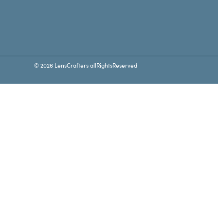
© 2026 LensCrafters allRightsReserved