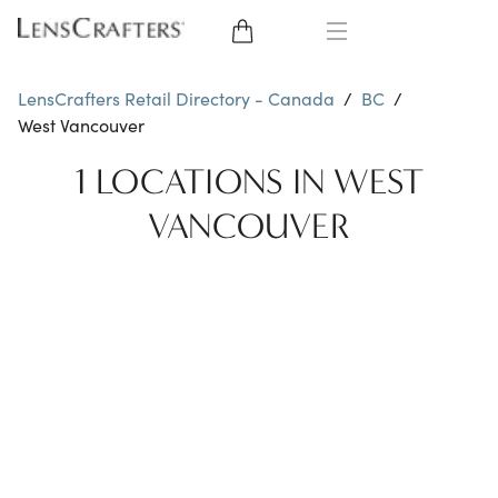
EYE GLASSES
LensCrafters Retail Directory - Canada
/
BC
/
West Vancouver
SUNGLASSES
1 LOCATIONS IN WEST
BRANDS
VANCOUVER
LENSES
EYE EXAM
OFFERS
My Account