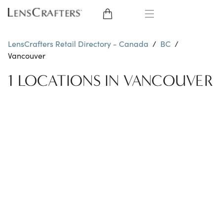
EYE GLASSES
LensCrafters Retail Directory - Canada
/
BC
/
Vancouver
SUNGLASSES
1 LOCATIONS IN VANCOUVER
BRANDS
LENSES
EYE EXAM
OFFERS
My Account