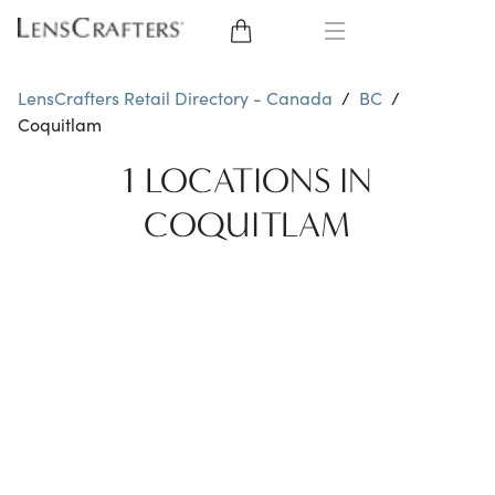
EYE GLASSES
LensCrafters Retail Directory - Canada
/
BC
/
Coquitlam
SUNGLASSES
1 LOCATIONS IN
BRANDS
COQUITLAM
LENSES
EYE EXAM
OFFERS
My Account