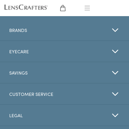
EYE GLASSES
BRANDS
SUNGLASSES
EYECARE
CONTACT LENSES
BRANDS
SAVINGS
LENSES
CUSTOMER SERVICE
EYE EXAM
LEGAL
My Account