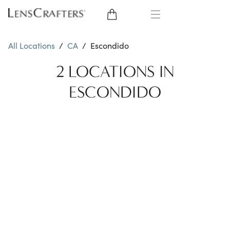
EYE GLASSES
All Locations
/
CA
/
Escondido
SUNGLASSES
2 LOCATIONS IN
ESCONDIDO
CONTACT LENSES
BRANDS
LENSES
EYE EXAM
My Account