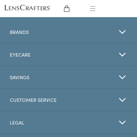
EYE GLASSES
BRANDS
SUNGLASSES
EYECARE
CONTACT LENSES
BRANDS
SAVINGS
LENSES
CUSTOMER SERVICE
EYE EXAM
LEGAL
My Account